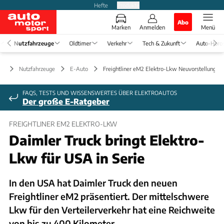
Hefte
Produkte
Abo
Marken
Anmelden
Menü
Nutzfahrzeuge
Oldtimer
Verkehr
Tech & Zukunft
Auto-Horo
Nutzfahrzeuge
E-Auto
Freightliner eM2 Elektro-Lkw Neuvorstellung
FAQS, TESTS UND WISSENSWERTES ÜBER ELEKTROAUTOS
Der große E-Ratgeber
FREIGHTLINER EM2 ELEKTRO-LKW
Daimler Truck bringt Elektro-
Lkw für USA in Serie
In den USA hat Daimler Truck den neuen
Freightliner eM2 präsentiert. Der mittelschwere
Lkw für den Verteilerverkehr hat eine Reichweite
von bis zu 400 Kilometer.