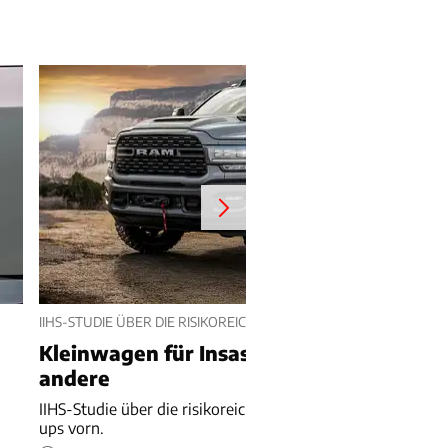
IIHS-STUDIE ÜBER DIE RISIKOREICHSTEN US-AUTOS
Kleinwagen für Insassen, Pick-ups für
andere
IIHS-Studie über die risikoreichsten US-Autos - schwere Pi
ups vorn.