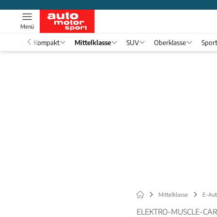
Menü
nwagen
Kompakt
Mittelklasse
SUV
Oberklasse
Spor
Mittelklasse
E-Aut
ELEKTRO-MUSCLE-CA