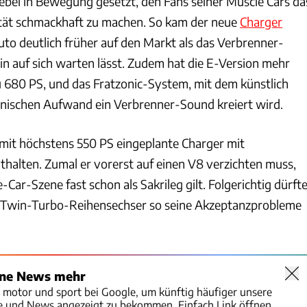
ebel in Bewegung gesetzt, den Fans seiner Muscle Cars da
tät schmackhaft zu machen. So kam der neue
Charger
uto deutlich früher auf den Markt als das Verbrenner-
in auf sich warten lässt. Zudem hat die E-Version mehr
u 680 PS, und das Fratzonic-System, mit dem künstlich
nischen Aufwand ein Verbrenner-Sound kreiert wird.
mit höchstens 550 PS eingeplante Charger mit
thalten. Zumal er vorerst auf einen V8 verzichten muss,
Car-Szene fast schon als Sakrileg gilt. Folgerichtig dürft
e Twin-Turbo-Reihensechser so seine Akzeptanzprobleme
ine News mehr
o motor und sport bei Google, um künftig häufiger unsere
te und News angezeigt zu bekommen. Einfach Link öffnen