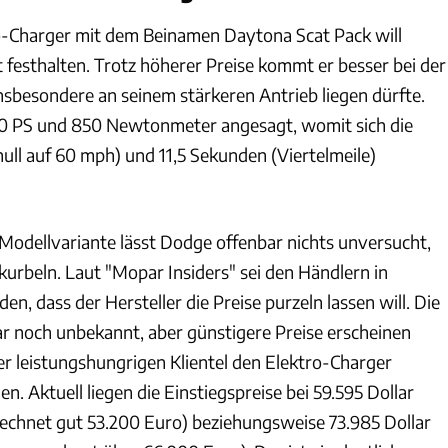
o-Charger mit dem Beinamen Daytona Scat Pack will
 festhalten. Trotz höherer Preise kommt er besser bei der
nsbesondere an seinem stärkeren Antrieb liegen dürfte.
80 PS und 850 Newtonmeter angesagt, womit sich die
null auf 60 mph) und 11,5 Sekunden (Viertelmeile)
 Modellvariante lässt Dodge offenbar nichts unversucht,
urbeln. Laut "Mopar Insiders" sei den Händlern in
en, dass der Hersteller die Preise purzeln lassen will. Die
ar noch unbekannt, aber günstigere Preise erscheinen
er leistungshungrigen Klientel den Elektro-Charger
. Aktuell liegen die Einstiegspreise bei 59.595 Dollar
chnet gut 53.200 Euro) beziehungsweise 73.985 Dollar