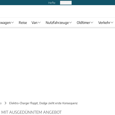
Hefte
Produkte
twagen
Reise
Van
Nutzfahrzeuge
Oldtimer
Verkehr
o
Elektro-Charger floppt, Dodge zieht erste Konsequenz
R MIT AUSGEDÜNNTEM ANGEBOT