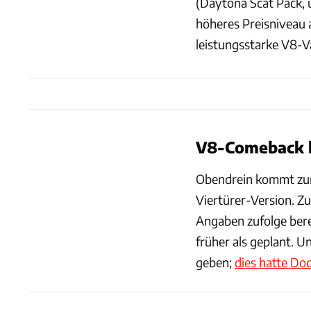
(Daytona Scat Pack, 
höheres Preisniveau 
leistungsstarke V8-Var
V8-Comeback b
Obendrein kommt zum
Viertürer-Version. Zu
Angaben zufolge bere
früher als geplant. 
geben;
dies hatte Dod