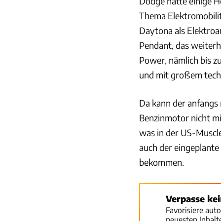
Dodge hatte einige H
Thema Elektromobili
Daytona als Elektroa
Pendant, das weiterh
Power, nämlich bis z
und mit großem tech
Da kann der anfangs 
Benzinmotor nicht mi
was in der US-Muscle-
auch der eingeplant
bekommen.
Verpasse ke
Favorisiere aut
neuesten Inhal