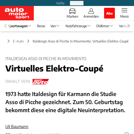
Hefte
Produkte
Abo
Marken
Anmelden
Menü
Sportwagen
Reise
Van
Nutzfahrzeuge
Oldtimer
Verkehr
gen
E-Auto
Italdesign Asso di Picche In Movimento: Virtuelles Elektro-Coupé
ITALDESIGN ASSO DI PICCHE IN MOVIMENTO
Virtuelles Elektro-Coupé
INHALT VON
1973 hatte Italdesign für Karmann die Studie
Asso di Picche gezeichnet. Zum 50. Geburtstag
bekommt diese eine digitale Neuinterpretation.
Uli Baumann