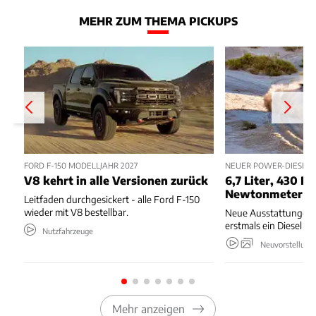
MEHR ZUM THEMA PICKUPS
FORD F-150 MODELLJAHR 2027
NEUER POWER-DIESEL 
V8 kehrt in alle Versionen zurück
6,7 Liter, 430 PS
Newtonmeter
Leitfaden durchgesickert - alle Ford F-150
wieder mit V8 bestellbar.
Neue Ausstattungen,
erstmals ein Diesel 
Nutzfahrzeuge
Neuvorstellung
Mehr anzeigen