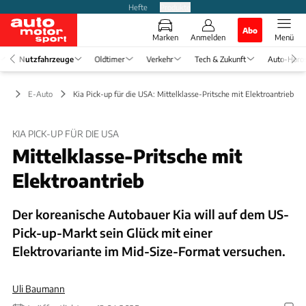
Hefte
Produkte
Abo
Marken
Anmelden
Menü
Nutzfahrzeuge
Oldtimer
Verkehr
Tech & Zukunft
Auto-Horo
ge
E-Auto
Kia Pick-up für die USA: Mittelklasse-Pritsche mit Elektroantrieb
KIA PICK-UP FÜR DIE USA
Mittelklasse-Pritsche mit
Elektroantrieb
Der koreanische Autobauer Kia will auf dem US-
Pick-up-Markt sein Glück mit einer
Elektrovariante im Mid-Size-Format versuchen.
Uli Baumann