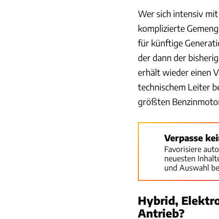
Wer sich intensiv mi
komplizierte Gemenge
für künftige Generati
der dann der bisheri
erhält wieder einen 
technischem Leiter be
größten Benzinmotor
Verpasse ke
Favorisiere aut
neuesten Inhal
und Auswahl be
Hybrid, Elektr
Antrieb?