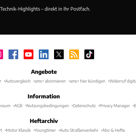
echnik-Highlights – direkt in Ihr Postfach.
Angebote
r
Autovergleich
ams+ abonnieren
ams+ hier kündigen
Widerruf digit
Information
essum
AGB
Nutzungsbedingungen
Datenschutz
Privacy Manager
B
Heftarchiv
t
Motor Klassik
Youngtimer
Auto Straßenverkehr
Abo & Hefte