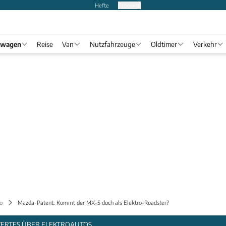
Hefte
Produkte
twagen
Reise
Van
Nutzfahrzeuge
Oldtimer
Verkehr
o
Mazda-Patent: Kommt der MX-5 doch als Elektro-Roadster?
WERTES ÜBER ELEKTROAUTOS