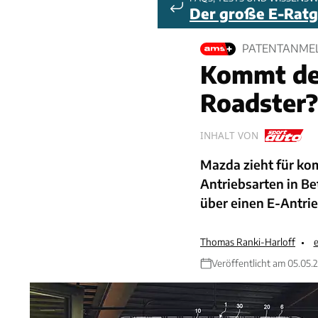
Der große E-Rat
PATENTANMELD
Kommt der
Roadster?
INHALT VON
Mazda zieht für k
Antriebsarten in Be
über einen E-Antri
Thomas Ranki-Harloff
e
Veröffentlicht am 05.05.