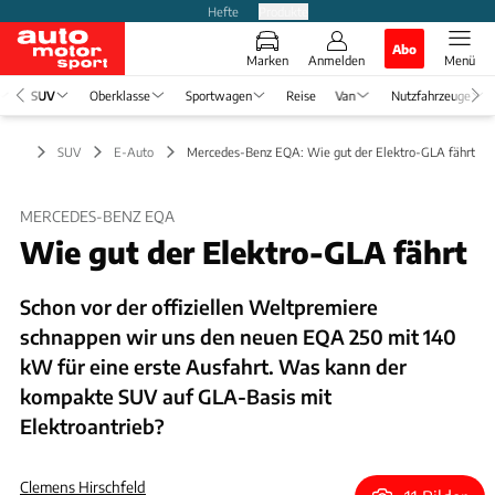
Hefte
Produkte
Abo
Marken
Anmelden
Menü
SUV
Oberklasse
Sportwagen
Reise
Van
Nutzfahrzeuge
SUV
E-Auto
Mercedes-Benz EQA: Wie gut der Elektro-GLA fährt
MERCEDES-BENZ EQA
Wie gut der Elektro-GLA fährt
Schon vor der offiziellen Weltpremiere
schnappen wir uns den neuen EQA 250 mit 140
kW für eine erste Ausfahrt. Was kann der
kompakte SUV auf GLA-Basis mit
Elektroantrieb?
Clemens Hirschfeld