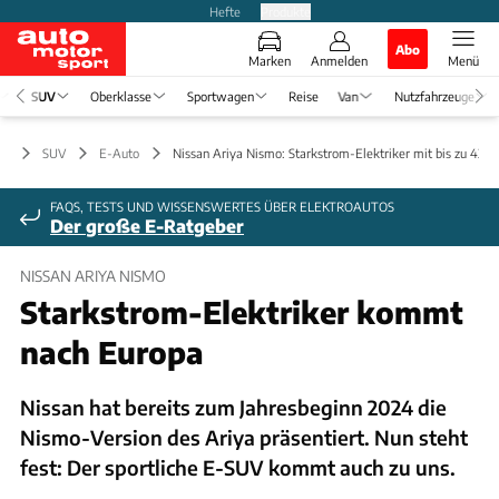
Hefte
Produkte
Abo
Marken
Anmelden
Menü
SUV
Oberklasse
Sportwagen
Reise
Van
Nutzfahrzeuge
SUV
E-Auto
Nissan Ariya Nismo: Starkstrom-Elektriker mit bis zu 435 
FAQS, TESTS UND WISSENSWERTES ÜBER ELEKTROAUTOS
Der große E-Ratgeber
NISSAN ARIYA NISMO
Starkstrom-Elektriker kommt
nach Europa
Nissan hat bereits zum Jahresbeginn 2024 die
Nismo-Version des Ariya präsentiert. Nun steht
fest: Der sportliche E-SUV kommt auch zu uns.