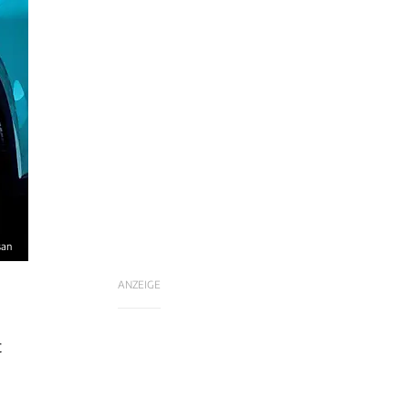
san
ANZEIGE
t