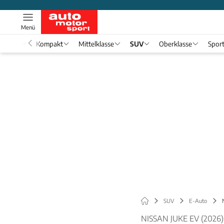
Menü
nwagen
Kompakt
Mittelklasse
SUV
Oberklasse
Spor
SUV
E-Auto
NISSAN JUKE EV (2026)