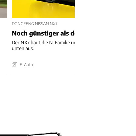
DONGFENG NISSAN NX7
n
Noch günstiger als der Günstige
Der NX7 baut die N-Familie um einen kleineren SUV nach
unten aus.
E-Auto