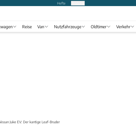
Hefte
Produkte
twagen
Reise
Van
Nutzfahrzeuge
Oldtimer
Verkehr
Nissan Juke EV: Der kantige Leaf-Bruder