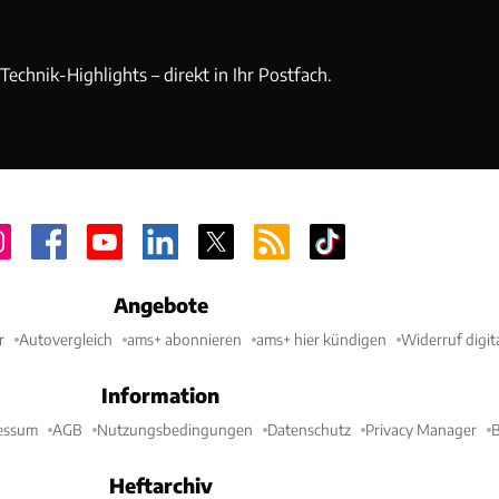
echnik-Highlights – direkt in Ihr Postfach.
Angebote
r
Autovergleich
ams+ abonnieren
ams+ hier kündigen
Widerruf digit
Information
essum
AGB
Nutzungsbedingungen
Datenschutz
Privacy Manager
B
Heftarchiv