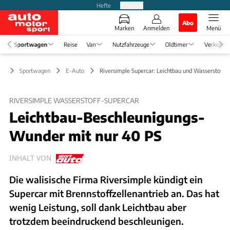
Hefte
Produkte
Abo
Marken
Anmelden
Menü
Sportwagen
Reise
Van
Nutzfahrzeuge
Oldtimer
Verkehr
Sportwagen
E-Auto
Riversimple Supercar: Leichtbau und Wasserstoffan
RIVERSIMPLE WASSERSTOFF-SUPERCAR
Leichtbau-Beschleunigungs-
Wunder mit nur 40 PS
INHALT VON
Die walisische Firma Riversimple kündigt ein
Supercar mit Brennstoffzellenantrieb an. Das hat
wenig Leistung, soll dank Leichtbau aber
trotzdem beeindruckend beschleunigen.