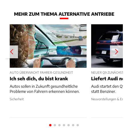
MEHR ZUM THEMA ALTERNATIVE ANTRIEBE
AUTO ÜBERWACHT FAHRER-GESUNDHEIT
NEUER Q9 ZUNÄCHST NU
Ich seh dich, du bist krank
Liefert Audi no
Autos sollen in Zukunft gesundheitliche
Audi startet den Q9 i
Probleme von Fahrern erkennen können.
statt Benziner.
Sicherheit
Neuvorstellungen & Erlkö