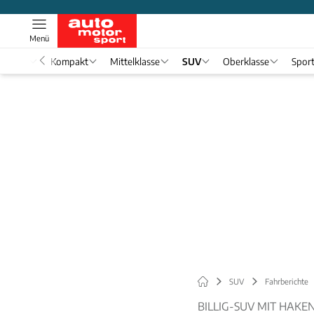
Menü
nwagen
Kompakt
Mittelklasse
SUV
Oberklasse
Spor
SUV
Fahrberichte
BILLIG-SUV MIT HAKE