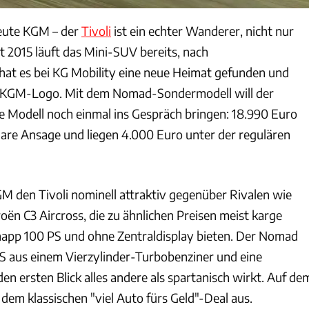
eute KGM – der
Tivoli
ist ein echter Wanderer, nicht nur
 2015 läuft das Mini-SUV bereits, nach
at es bei KG Mobility eine neue Heimat gefunden und
s KGM-Logo. Mit dem Nomad-Sondermodell will der
te Modell noch einmal ins Gespräch bringen: 18.990 Euro
klare Ansage und liegen 4.000 Euro unter der regulären
GM den Tivoli nominell attraktiv gegenüber Rivalen wie
oën C3 Aircross, die zu ähnlichen Preisen meist karge
napp 100 PS und ohne Zentraldisplay bieten. Der Nomad
PS aus einem Vierzylinder-Turbobenziner und eine
den ersten Blick alles andere als spartanisch wirkt. Auf de
 dem klassischen "viel Auto fürs Geld"-Deal aus.