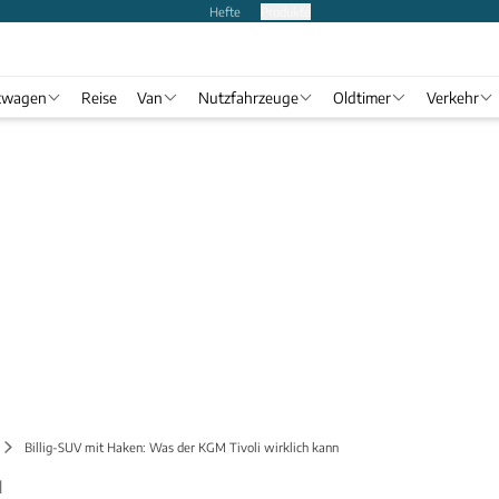
Hefte
Produkte
twagen
Reise
Van
Nutzfahrzeuge
Oldtimer
Verkehr
Billig-SUV mit Haken: Was der KGM Tivoli wirklich kann
N