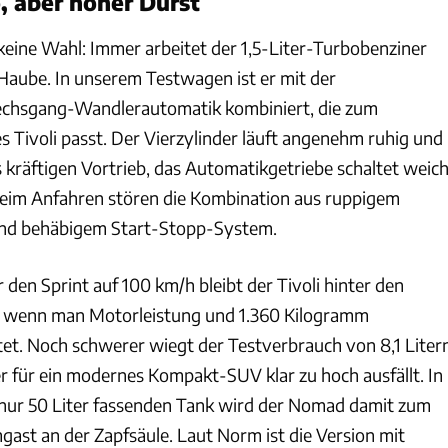
o, aber hoher Durst
 keine Wahl: Immer arbeitet der 1,5-Liter-Turbobenziner
 Haube. In unserem Testwagen ist er mit der
Sechsgang-Wandlerautomatik kombiniert, die zum
 Tivoli passt. Der Vierzylinder läuft angenehm ruhig und
 kräftigen Vortrieb, das Automatikgetriebe schaltet weich
Beim Anfahren stören die Kombination aus ruppigem
nd behäbigem Start-Stopp-System.
 den Sprint auf 100 km/h bleibt der Tivoli hinter den
 wenn man Motorleistung und 1.360 Kilogramm
et. Noch schwerer wiegt der Testverbrauch von 8,1 Liter
er für ein modernes Kompakt-SUV klar zu hoch ausfällt. In
nur 50 Liter fassenden Tank wird der Nomad damit zum
st an der Zapfsäule. Laut Norm ist die Version mit