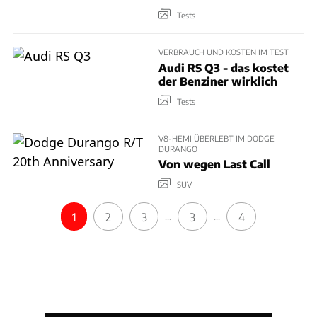
Tests
VERBRAUCH UND KOSTEN IM TEST
Audi RS Q3 - das kostet
der Benziner wirklich
Tests
V8-HEMI ÜBERLEBT IM DODGE
DURANGO
Von wegen Last Call
SUV
1
2
3
3
4
...
...