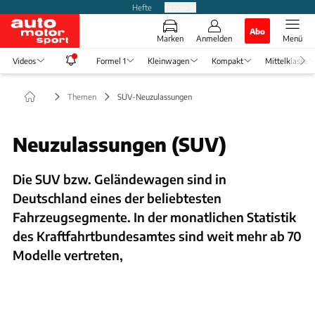
Hefte
Produkte
Abo
Marken
Anmelden
Menü
Videos
Formel 1
Kleinwagen
Kompakt
Mittelklasse
Themen
SUV-Neuzulassungen
Neuzulassungen (SUV)
Die SUV bzw. Geländewagen sind in
Deutschland eines der beliebtesten
Fahrzeugsegmente. In der monatlichen Statistik
des Kraftfahrtbundesamtes sind weit mehr ab 70
Modelle vertreten,
Foto: Hans-Dieter Seufert