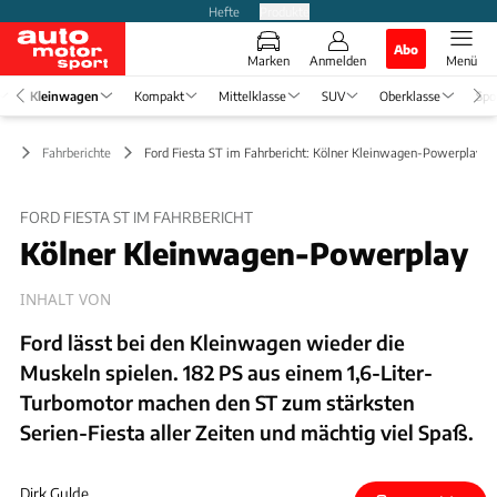
Hefte
Produkte
Abo
Marken
Anmelden
Menü
Kleinwagen
Kompakt
Mittelklasse
SUV
Oberklasse
Spo
en
Fahrberichte
Ford Fiesta ST im Fahrbericht: Kölner Kleinwagen-Powerplay
FORD FIESTA ST IM FAHRBERICHT
Kölner Kleinwagen-Powerplay
INHALT VON
Ford lässt bei den Kleinwagen wieder die
Muskeln spielen. 182 PS aus einem 1,6-Liter-
Turbomotor machen den ST zum stärksten
Serien-Fiesta aller Zeiten und mächtig viel Spaß.
Dirk Gulde