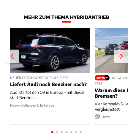
MEHR ZUM THEMA HYBRIDANTRIEB
NEUER Q9 ZUNÄCHST NUR ALS DIESEL
KUGA, CX-5,
Liefert Audi noch Benziner nach?
TEST
Warum diese Bl
Audi startet den Q9 in Europa – mit Diesel
Bremsen?
statt Benziner.
Vier Kompakt-SUV kä
Neuvorstellungen & Erlkönige
Vergleichstest.
Tests