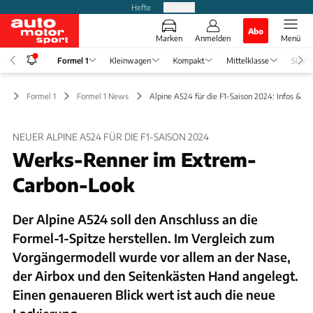
Hefte
Produkte
Abo
Marken
Anmelden
Menü
Formel 1
Kleinwagen
Kompakt
Mittelklasse
SUV
Formel 1
Formel 1 News
Alpine A524 für die F1-Saison 2024: Infos & Bi
NEUER ALPINE A524 FÜR DIE F1-SAISON 2024
Werks-Renner im Extrem-
Carbon-Look
Der Alpine A524 soll den Anschluss an die
Formel-1-Spitze herstellen. Im Vergleich zum
Vorgängermodell wurde vor allem an der Nase,
der Airbox und den Seitenkästen Hand angelegt.
Einen genaueren Blick wert ist auch die neue