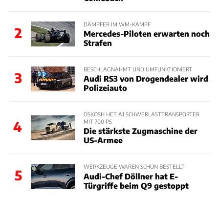
DÄMPFER IM WM-KAMPF
2
Mercedes-Piloten erwarten noch
Strafen
BESCHLAGNAHMT UND UMFUNKTIONIERT
3
Audi RS3 von Drogendealer wird
Polizeiauto
OSKOSH HET A1 SCHWERLASTTRANSPORTER
MIT 700 PS
4
Die stärkste Zugmaschine der
US-Armee
WERKZEUGE WAREN SCHON BESTELLT
5
Audi-Chef Döllner hat E-
Türgriffe beim Q9 gestoppt