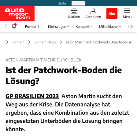
Hefte
Produkte
Abo
Marken
Anmelden
Menü
Formel 1
Kleinwagen
Kompakt
Mittelklasse
SUV
Formel 1
Formel 1 News
Aston Martin mit Patchwork-Unterboden in Bra
ASTON MARTIN MIT MEHR DURCHBLICK
Ist der Patchwork-Boden die
Lösung?
GP BRASILIEN 2023
Aston Martin sucht den
Weg aus der Krise. Die Datenanalyse hat
ergeben, dass eine Kombination aus den zuletzt
eingesetzten Unterböden die Lösung bringen
könnte.