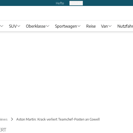
Hefte
Produkte
SUV
Oberklasse
Sportwagen
Reise
Van
Nutzfah
 News
Aston Martin: Krack verliert Teamchef-Posten an Cowell
ERT