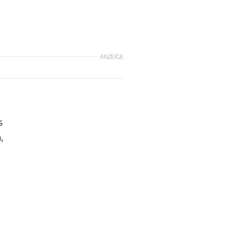
ANZEIGE
s
,