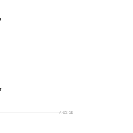
h
r
ANZEIGE