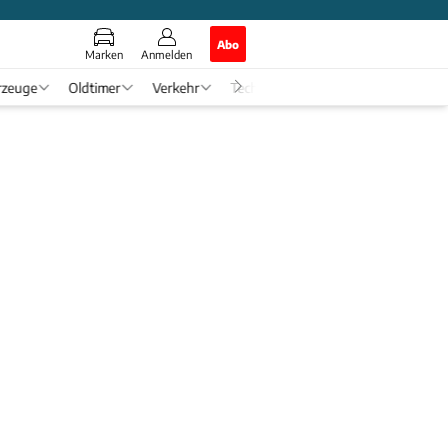
Abo
Marken
Anmelden
rzeuge
Oldtimer
Verkehr
Tech & Zukunft
Auto-Horosko