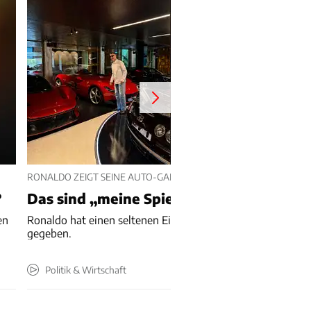
RONALDO ZEIGT SEINE AUTO-GARAGE
?
Das sind „meine Spielzeuge“
en
Ronaldo hat einen seltenen Einblick in seine Autosammlun
gegeben.
Politik & Wirtschaft