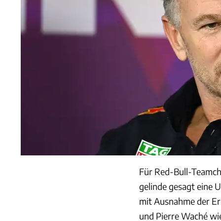
Für Red-Bull-Teamchef
gelinde gesagt eine U
mit Ausnahme der Er
und Pierre Waché wied