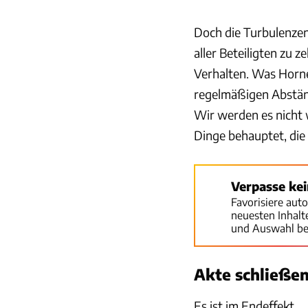
Doch die Turbulenze
aller Beteiligten zu
Verhalten. Was Horne
regelmäßigen Abständ
Wir werden es nicht 
Dinge behauptet, die
Verpasse ke
Favorisiere aut
neuesten Inhal
und Auswahl be
Akte schließen
Es ist im Endeffekt ...