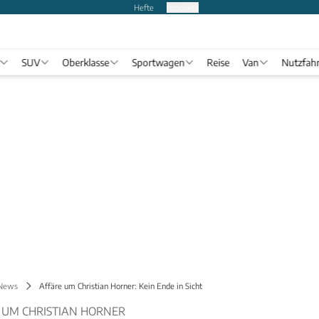
Hefte
Produkte
SUV
Oberklasse
Sportwagen
Reise
Van
Nutzfah
 News
Affäre um Christian Horner: Kein Ende in Sicht
 UM CHRISTIAN HORNER