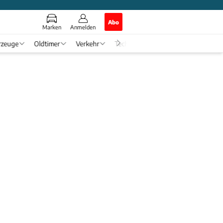
Abo
Marken
Anmelden
rzeuge
Oldtimer
Verkehr
Tech & Zukunft
Auto-Horosko