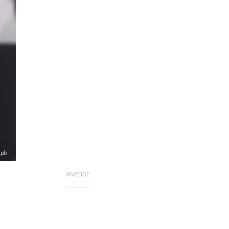
xpb
ANZEIGE