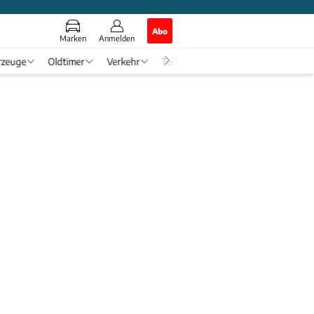
Abo
Marken
Anmelden
rzeuge
Oldtimer
Verkehr
Tech & Zukunft
Auto-Horosko