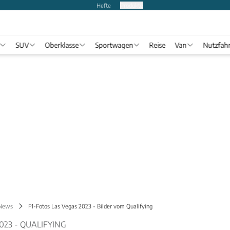
Hefte
Produkte
SUV
Oberklasse
Sportwagen
Reise
Van
Nutzfah
 News
F1-Fotos Las Vegas 2023 - Bilder vom Qualifying
023 - QUALIFYING