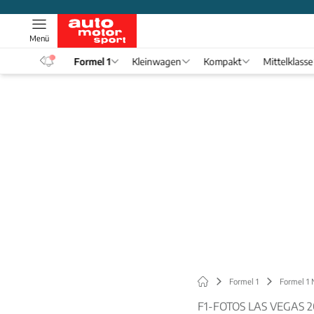
Menü
eos
Formel 1
Kleinwagen
Kompakt
Mittelklasse
Formel 1
Formel 1
F1-FOTOS LAS VEGAS 2