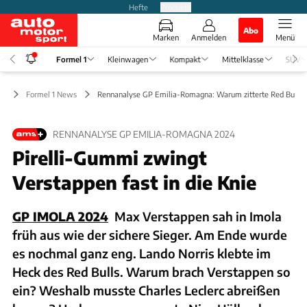
Hefte
Produkte
Abo
Marken
Anmelden
Menü
Formel 1
Kleinwagen
Kompakt
Mittelklasse
SUV
 1
Formel 1 News
Rennanalyse GP Emilia-Romagna: Warum zitterte Red Bull?
RENNANALYSE GP EMILIA-ROMAGNA 2024
Pirelli-Gummi zwingt
Verstappen fast in die Knie
GP IMOLA 2024
Max Verstappen sah in Imola
früh aus wie der sichere Sieger. Am Ende wurde
es nochmal ganz eng. Lando Norris klebte im
Heck des Red Bulls. Warum brach Verstappen so
ein? Weshalb musste Charles Leclerc abreißen