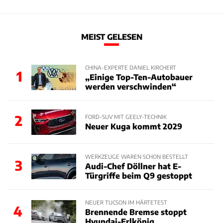
MEIST GELESEN
CHINA-EXPERTE DANIEL KIRCHERT
1
„Einige Top-Ten-Autobauer
werden verschwinden“
2
FORD-SUV MIT GEELY-TECHNIK
Neuer Kuga kommt 2029
WERKZEUGE WAREN SCHON BESTELLT
3
Audi-Chef Döllner hat E-
Türgriffe beim Q9 gestoppt
NEUER TUCSON IM HÄRTETEST
4
Brennende Bremse stoppt
Hyundai-Erlkönig