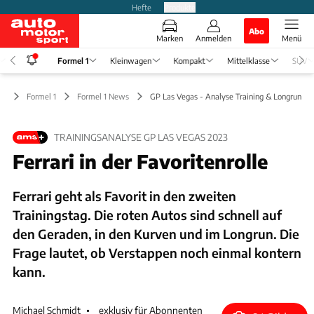
Hefte
Produkte
Abo
Marken
Anmelden
Menü
Formel 1
Kleinwagen
Kompakt
Mittelklasse
SUV
Formel 1
Formel 1 News
GP Las Vegas - Analyse Training & Longrun-Ze
TRAININGSANALYSE GP LAS VEGAS 2023
Ferrari in der Favoritenrolle
Ferrari geht als Favorit in den zweiten
Trainingstag. Die roten Autos sind schnell auf
den Geraden, in den Kurven und im Longrun. Die
Frage lautet, ob Verstappen noch einmal kontern
kann.
Michael Schmidt
exklusiv für Abonnenten