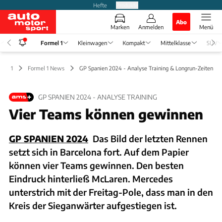
Hefte
Produkte
Abo
Marken
Anmelden
Menü
Formel 1
Kleinwagen
Kompakt
Mittelklasse
SUV
mel 1
Formel 1 News
GP Spanien 2024 - Analyse Training & Longrun-Zeiten
GP SPANIEN 2024 - ANALYSE TRAINING
Vier Teams können gewinnen
GP SPANIEN 2024
Das Bild der letzten Rennen
setzt sich in Barcelona fort. Auf dem Papier
können vier Teams gewinnen. Den besten
Eindruck hinterließ McLaren. Mercedes
unterstrich mit der Freitag-Pole, dass man in den
Kreis der Sieganwärter aufgestiegen ist.