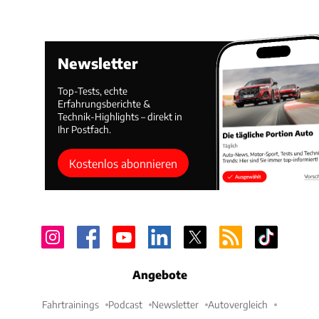
Newsletter
Top-Tests, echte
Erfahrungsberichte &
Technik-Highlights – direkt in
Ihr Postfach.
Kostenlos abonnieren
Angebote
Fahrtrainings
Podcast
Newsletter
Autovergleich