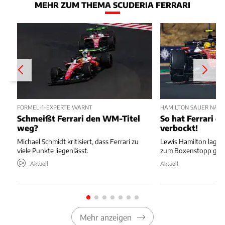
MEHR ZUM THEMA SCUDERIA FERRARI
FORMEL-1-EXPERTE WARNT
HAMILTON SAUER NAC
Schmeißt Ferrari den WM-Titel
So hat Ferrari di
weg?
verbockt!
Michael Schmidt kritisiert, dass Ferrari zu
Lewis Hamilton lag au
viele Punkte liegenlässt.
zum Boxenstopp ger
Aktuell
Aktuell
Mehr anzeigen