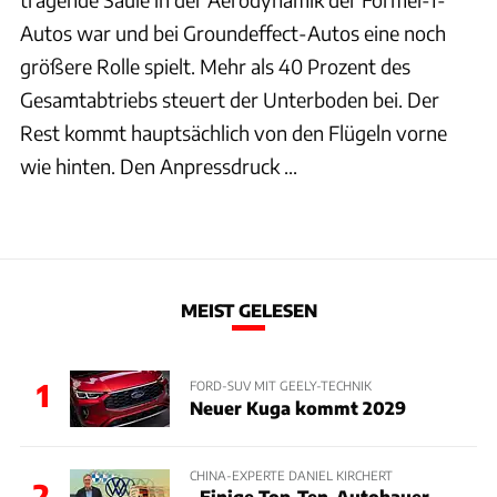
Autos war und bei Groundeffect-Autos eine noch
größere Rolle spielt. Mehr als 40 Prozent des
Gesamtabtriebs steuert der Unterboden bei. Der
Rest kommt hauptsächlich von den Flügeln vorne
wie hinten. Den Anpressdruck ...
MEIST GELESEN
1
FORD-SUV MIT GEELY-TECHNIK
Neuer Kuga kommt 2029
CHINA-EXPERTE DANIEL KIRCHERT
2
„Einige Top-Ten-Autobauer