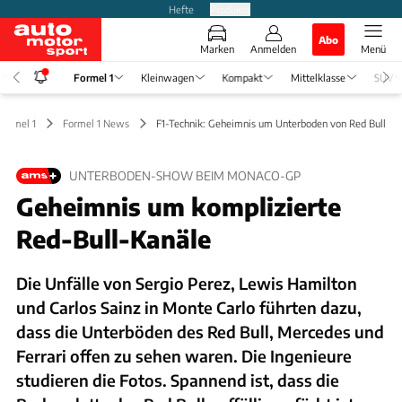
Hefte
Produkte
Abo
Marken
Anmelden
Menü
Formel 1
Kleinwagen
Kompakt
Mittelklasse
SUV
Formel 1
Formel 1 News
F1-Technik: Geheimnis um Unterboden von Red Bull
UNTERBODEN-SHOW BEIM MONACO-GP
Geheimnis um komplizierte
Red-Bull-Kanäle
Die Unfälle von Sergio Perez, Lewis Hamilton
und Carlos Sainz in Monte Carlo führten dazu,
dass die Unterböden des Red Bull, Mercedes und
Ferrari offen zu sehen waren. Die Ingenieure
studieren die Fotos. Spannend ist, dass die