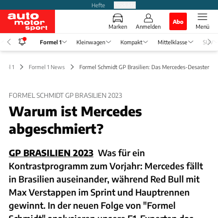
Hefte
Produkte
Abo
Marken
Anmelden
Menü
Formel 1
Kleinwagen
Kompakt
Mittelklasse
SUV
rmel 1
Formel 1 News
Formel Schmidt GP Brasilien: Das Mercedes-Desaster
FORMEL SCHMIDT GP BRASILIEN 2023
Warum ist Mercedes
abgeschmiert?
GP BRASILIEN 2023
Was für ein
Kontrastprogramm zum Vorjahr: Mercedes fällt
in Brasilien auseinander, während Red Bull mit
Max Verstappen im Sprint und Hauptrennen
gewinnt. In der neuen Folge von "Formel