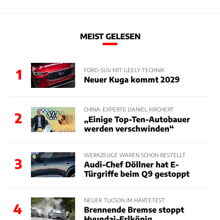
MEIST GELESEN
1
FORD-SUV MIT GEELY-TECHNIK
Neuer Kuga kommt 2029
CHINA-EXPERTE DANIEL KIRCHERT
2
„Einige Top-Ten-Autobauer
werden verschwinden“
WERKZEUGE WAREN SCHON BESTELLT
3
Audi-Chef Döllner hat E-
Türgriffe beim Q9 gestoppt
NEUER TUCSON IM HÄRTETEST
4
Brennende Bremse stoppt
Hyundai-Erlkönig