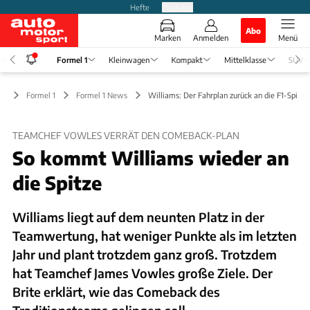
Hefte
Produkte
Abo
Marken
Anmelden
Menü
Formel 1
Kleinwagen
Kompakt
Mittelklasse
SUV
Formel 1
Formel 1 News
Williams: Der Fahrplan zurück an die F1-Spitze
TEAMCHEF VOWLES VERRÄT DEN COMEBACK-PLAN
So kommt Williams wieder an
die Spitze
Williams liegt auf dem neunten Platz in der
Teamwertung, hat weniger Punkte als im letzten
Jahr und plant trotzdem ganz groß. Trotzdem
hat Teamchef James Vowles große Ziele. Der
Brite erklärt, wie das Comeback des