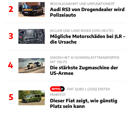
BESCHLAGNAHMT UND UMFUNKTIONIERT
2
Audi RS3 von Drogendealer wird
Polizeiauto
JAGUAR UND LAND ROVER (2015–HEUTE)
3
Mögliche Motorschäden bei JLR –
die Ursache
OSKOSH HET A1 SCHWERLASTTRANSPORTER
MIT 700 PS
4
Die stärkste Zugmaschine der
US-Armee
FIAT QUBO L (2026) ERSTER
5
FAHRTEST
Dieser Fiat zeigt, wie günstig
Platz sein kann