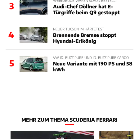
WERKZEUGE WAREN SCHON BESTELLT
3
Audi-Chef Döllner hat E-
Türgriffe beim Q9 gestoppt
NEUER TUCSON IM HÄRTETEST
4
Brennende Bremse stoppt
Hyundai-Erlkönig
VW ID. BUZZ PURE UND ID. BUZZ PURE CARGO
5
Neue Variante mit 190 PS und 58
kWh
MEHR ZUM THEMA SCUDERIA FERRARI