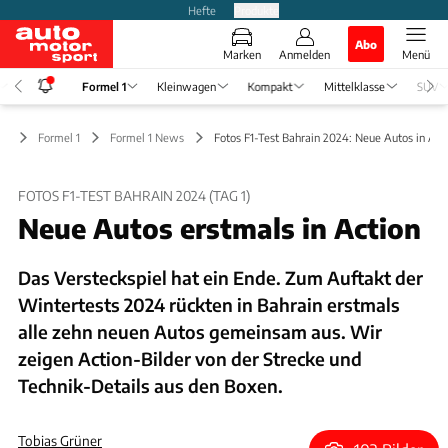
Hefte
Produkte
Abo
Marken
Anmelden
Menü
Formel 1
Kleinwagen
Kompakt
Mittelklasse
SUV
Formel 1
Formel 1 News
Fotos F1-Test Bahrain 2024: Neue Autos in Act
FOTOS F1-TEST BAHRAIN 2024 (TAG 1)
Neue Autos erstmals in Action
Das Versteckspiel hat ein Ende. Zum Auftakt der
Wintertests 2024 rückten in Bahrain erstmals
alle zehn neuen Autos gemeinsam aus. Wir
zeigen Action-Bilder von der Strecke und
Technik-Details aus den Boxen.
Tobias Grüner