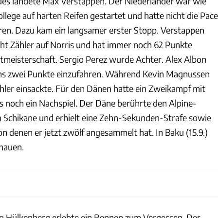
es landete Max Verstappen. Der Niederländer war wie
lege auf harten Reifen gestartet und hatte nicht die Pace
ren. Dazu kam ein langsamer erster Stopp. Verstappen
cht Zähler auf Norris und hat immer noch 62 Punkte
tmeisterschaft. Sergio Perez wurde Achter. Alex Albon
ams zwei Punkte einzufahren. Während Kevin Magnussen
ähler einsackte. Für den Dänen hatte ein Zweikampf mit
gs noch ein Nachspiel. Der Däne berührte den Alpine-
en Schikane und erhielt eine Zehn-Sekunden-Strafe sowie
n denen er jetzt zwölf angesammelt hat. In Baku (15.9.)
hauen.
o Hülkenberg erlebte ein Rennen zum Vergessen. Der