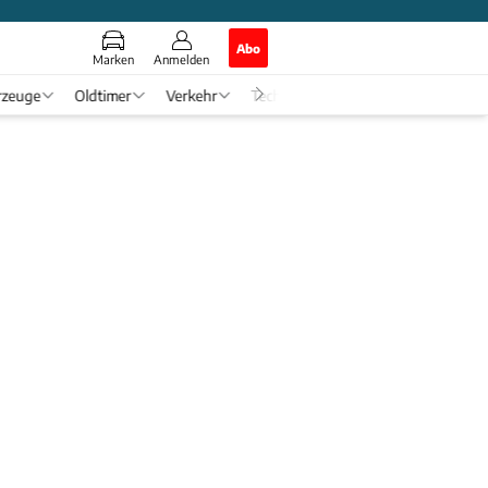
Abo
Marken
Anmelden
rzeuge
Oldtimer
Verkehr
Tech & Zukunft
Auto-Horosko