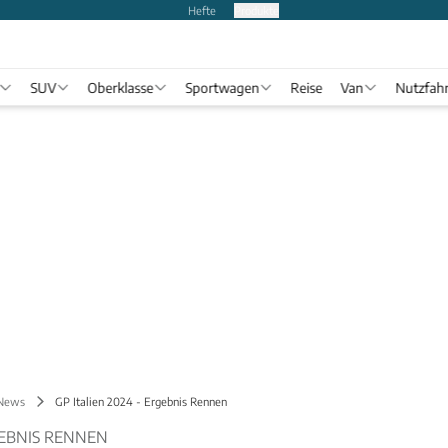
Hefte
Produkte
SUV
Oberklasse
Sportwagen
Reise
Van
Nutzfah
 News
GP Italien 2024 - Ergebnis Rennen
RGEBNIS RENNEN