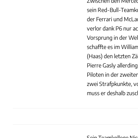
Zwischen den Merced
sein Red-Bull-Teamkol
der Ferrari und McLa
verlor dank P6 nur a
Vorsprung in der Wel
schaffte es im Willi
(Haas) den letzten Z
Pierre Gasly allerdin
Piloten in der zweit
zwei Strafpkunkte, vo
muss er deshalb zusc
Sein Teamkollege Nic