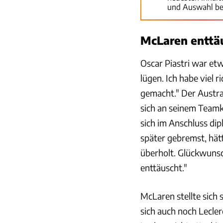
und Auswahl be
McLaren enttäu
Oscar Piastri war etw
lügen. Ich habe viel r
gemacht." Der Austral
sich an seinem Teamk
sich im Anschluss dip
später gebremst, hät
überholt. Glückwunsch
enttäuscht."
McLaren stellte sich s
sich auch noch Lecler