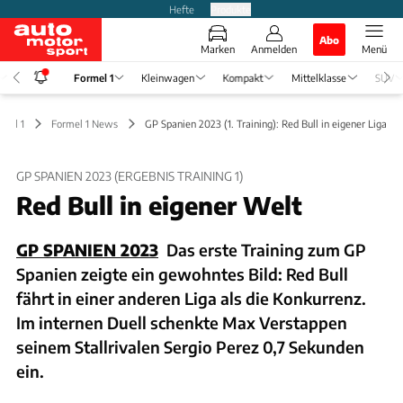
Hefte
Produkte
Abo
Marken
Anmelden
Menü
Formel 1
Kleinwagen
Kompakt
Mittelklasse
SUV
rmel 1
Formel 1 News
GP Spanien 2023 (1. Training): Red Bull in eigener Liga
GP SPANIEN 2023 (ERGEBNIS TRAINING 1)
Red Bull in eigener Welt
GP SPANIEN 2023
Das erste Training zum GP
Spanien zeigte ein gewohntes Bild: Red Bull
fährt in einer anderen Liga als die Konkurrenz.
Im internen Duell schenkte Max Verstappen
seinem Stallrivalen Sergio Perez 0,7 Sekunden
ein.