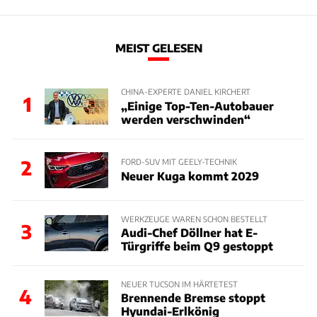
MEIST GELESEN
CHINA-EXPERTE DANIEL KIRCHERT
1
„Einige Top-Ten-Autobauer
werden verschwinden“
2
FORD-SUV MIT GEELY-TECHNIK
Neuer Kuga kommt 2029
WERKZEUGE WAREN SCHON BESTELLT
3
Audi-Chef Döllner hat E-
Türgriffe beim Q9 gestoppt
NEUER TUCSON IM HÄRTETEST
4
Brennende Bremse stoppt
Hyundai-Erlkönig