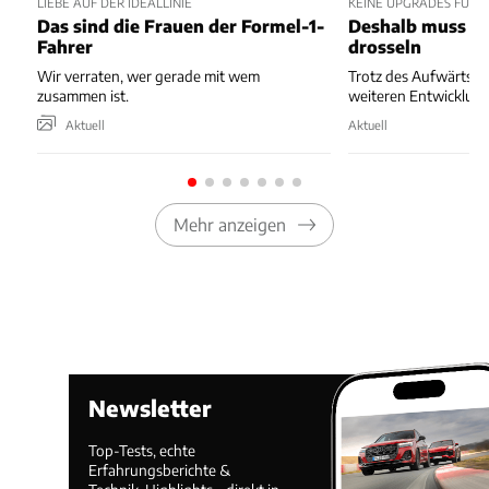
LIEBE AUF DER IDEALLINIE
KEINE UPGRADES FÜR 
Das sind die Frauen der Formel-1-
Deshalb muss Re
Fahrer
drosseln
Wir verraten, wer gerade mit wem
Trotz des Aufwärtstre
zusammen ist.
weiteren Entwicklung
Aktuell
Aktuell
Mehr anzeigen
Newsletter
Top-Tests, echte
Erfahrungsberichte &