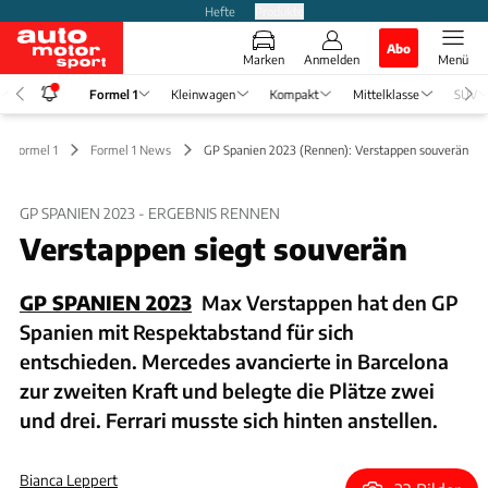
Hefte
Produkte
Abo
Marken
Anmelden
Menü
Formel 1
Kleinwagen
Kompakt
Mittelklasse
SUV
Formel 1
Formel 1 News
GP Spanien 2023 (Rennen): Verstappen souverän
GP SPANIEN 2023 - ERGEBNIS RENNEN
Verstappen siegt souverän
GP SPANIEN 2023
Max Verstappen hat den GP
Spanien mit Respektabstand für sich
entschieden. Mercedes avancierte in Barcelona
zur zweiten Kraft und belegte die Plätze zwei
und drei. Ferrari musste sich hinten anstellen.
Bianca Leppert