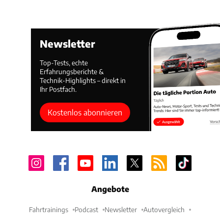
Newsletter
Top-Tests, echte
Erfahrungsberichte &
Technik-Highlights – direkt in
Ihr Postfach.
Kostenlos abonnieren
Angebote
Fahrtrainings
Podcast
Newsletter
Autovergleich