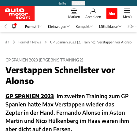
Hefte
Produkte
Abo
Marken
Anmelden
Menü
Formel 1
Kleinwagen
Kompakt
Mittelklasse
SUV
rmel 1
Formel 1 News
GP Spanien 2023 (2. Training): Verstappen vor Alonso
GP SPANIEN 2023 (ERGEBNIS TRAINING 2)
Verstappen Schnellster vor
Alonso
GP SPANIEN 2023
Im zweiten Training zum GP
Spanien hatte Max Verstappen wieder das
Zepter in der Hand. Fernando Alonso im Aston
Martin und Nico Hülkenberg im Haas waren ihm
aber dicht auf den Fersen.