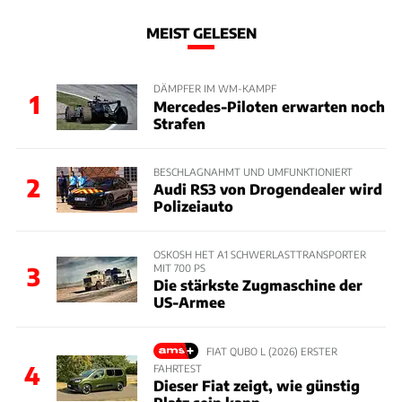
MEIST GELESEN
DÄMPFER IM WM-KAMPF
1
Mercedes-Piloten erwarten noch
Strafen
BESCHLAGNAHMT UND UMFUNKTIONIERT
2
Audi RS3 von Drogendealer wird
Polizeiauto
OSKOSH HET A1 SCHWERLASTTRANSPORTER
MIT 700 PS
3
Die stärkste Zugmaschine der
US-Armee
FIAT QUBO L (2026) ERSTER
4
FAHRTEST
Dieser Fiat zeigt, wie günstig