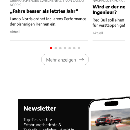
ÜBERRASCHENDES ZWISCHENFAZIT VON LANDO
NACHFOLGER FÜR GIAN
NORRIS
Wird er der neu
„Fahre besser als letztes Jahr“
Ingenieur?
Lando Norris ordnet McLarens Performance
Red Bull soll einen 
der bisherigen Rennen ein.
für Verstappen gefu
Aktuell
Aktuell
Mehr anzeigen
Newsletter
Top-Tests, echte
Erfahrungsberichte &
Technik-Highlights – direkt in