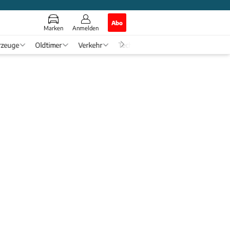
Abo
Marken
Anmelden
rzeuge
Oldtimer
Verkehr
Tech & Zukunft
Auto-Horosko