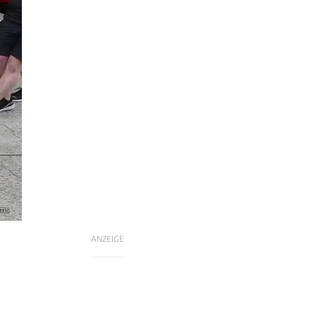
ams
ANZEIGE