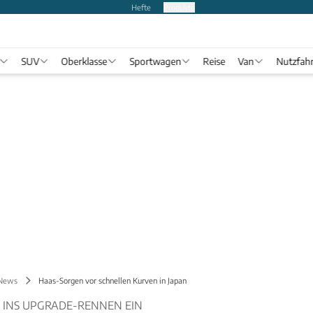
Hefte
Produkte
SUV
Oberklasse
Sportwagen
Reise
Van
Nutzfah
 News
Haas-Sorgen vor schnellen Kurven in Japan
A INS UPGRADE-RENNEN EIN