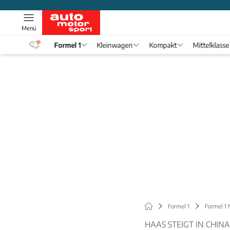
Menü
eos
Formel 1
Kleinwagen
Kompakt
Mittelklasse
Formel 1
Formel 1
HAAS STEIGT IN CHIN