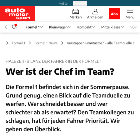
Hefte
Produkte
Abo
Marken
Anmelden
Menü
Formel 1
Kleinwagen
Kompakt
Mittelklasse
SUV
Formel 1
Formel 1 News
Verstappen unantastbar – alle Teamduelle der 
HALBZEIT-BILANZ DER FAHRER IN DER FORMEL 1
Wer ist der Chef im Team?
Die Formel 1 befindet sich in der Sommerpause.
Grund genug, einen Blick auf die Teamduelle zu
werfen. Wer schneidet besser und wer
schlechter ab als erwartet? Den Teamkollegen zu
schlagen, hat für jeden Fahrer Priorität. Wir
geben den Überblick.