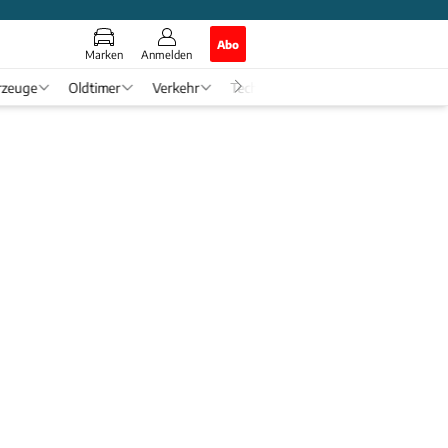
Abo
Marken
Anmelden
rzeuge
Oldtimer
Verkehr
Tech & Zukunft
Auto-Horosko