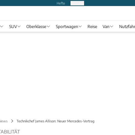
Hefte
Produkte
SUV
Oberklasse
Sportwagen
Reise
Van
Nutzfah
 News
Technikchef James Allison: Neuer Mercedes-Vertrag
ABILITÄT