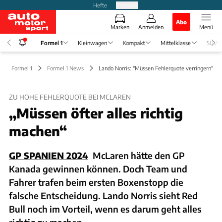
Hefte
Produkte
Abo
Marken
Anmelden
Menü
Formel 1
Kleinwagen
Kompakt
Mittelklasse
SUV
Formel 1
Formel 1 News
Lando Norris: "Müssen Fehlerquote verringern"
ZU HOHE FEHLERQUOTE BEI MCLAREN
„Müssen öfter alles richtig
machen“
GP SPANIEN 2024
McLaren hätte den GP
Kanada gewinnen können. Doch Team und
Fahrer trafen beim ersten Boxenstopp die
falsche Entscheidung. Lando Norris sieht Red
Bull noch im Vorteil, wenn es darum geht alles