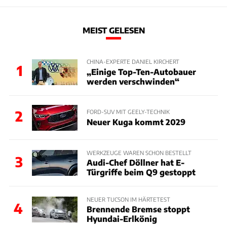
MEIST GELESEN
CHINA-EXPERTE DANIEL KIRCHERT
1
„Einige Top-Ten-Autobauer
werden verschwinden“
2
FORD-SUV MIT GEELY-TECHNIK
Neuer Kuga kommt 2029
WERKZEUGE WAREN SCHON BESTELLT
3
Audi-Chef Döllner hat E-
Türgriffe beim Q9 gestoppt
NEUER TUCSON IM HÄRTETEST
4
Brennende Bremse stoppt
Hyundai-Erlkönig