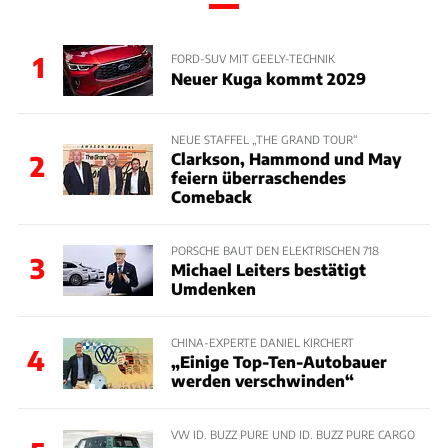
1
FORD-SUV MIT GEELY-TECHNIK
Neuer Kuga kommt 2029
NEUE STAFFEL „THE GRAND TOUR“
Clarkson, Hammond und May
2
feiern überraschendes
Comeback
PORSCHE BAUT DEN ELEKTRISCHEN 718
3
Michael Leiters bestätigt
Umdenken
CHINA-EXPERTE DANIEL KIRCHERT
4
„Einige Top-Ten-Autobauer
werden verschwinden“
VW ID. BUZZ PURE UND ID. BUZZ PURE CARGO