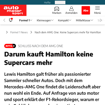
Hefte
Produkte
Abo
Marken
Anmelden
Menü
Formel 1
Kleinwagen
Kompakt
Mittelklasse
SUV
l 1
Formel 1 News
Nach dem AMG One: Keine Supercars mehr für Hamilton
SCHLUSS NACH DEM AMG ONE
Darum kauft Hamilton keine
Supercars mehr
Lewis Hamilton galt früher als passionierter
Sammler schneller Autos. Doch mit dem
Mercedes-AMG One findet die Leidenschaft aber
nun wohl ein Ende. Auf Anfrage von auto motor
und sport erklärt der F1-Rekordsieger, warum er