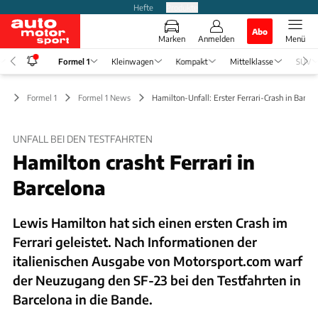
Hefte
Produkte
Abo
Marken
Anmelden
Menü
Formel 1
Kleinwagen
Kompakt
Mittelklasse
SUV
Formel 1
Formel 1 News
Hamilton-Unfall: Erster Ferrari-Crash in Barce
UNFALL BEI DEN TESTFAHRTEN
Hamilton crasht Ferrari in
Barcelona
Lewis Hamilton hat sich einen ersten Crash im
Ferrari geleistet. Nach Informationen der
italienischen Ausgabe von Motorsport.com warf
der Neuzugang den SF-23 bei den Testfahrten in
Barcelona in die Bande.