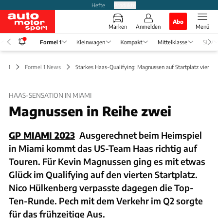
Hefte
Produkte
Abo
Marken
Anmelden
Menü
Formel 1
Kleinwagen
Kompakt
Mittelklasse
SUV
el 1
Formel 1 News
Starkes Haas-Qualifying: Magnussen auf Startplatz vier
HAAS-SENSATION IN MIAMI
Magnussen in Reihe zwei
GP MIAMI 2023
Ausgerechnet beim Heimspiel
in Miami kommt das US-Team Haas richtig auf
Touren. Für Kevin Magnussen ging es mit etwas
Glück im Qualifying auf den vierten Startplatz.
Nico Hülkenberg verpasste dagegen die Top-
Ten-Runde. Pech mit dem Verkehr im Q2 sorgte
für das frühzeitige Aus.