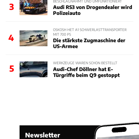
BESCHLAGNAHMT UND UMFUNKTIONIERT
3
Audi RS3 von Drogendealer wird
Polizeiauto
OSKOSH HET A1 SCHWERLASTTRANSPORTER
MIT 700 PS
4
Die stärkste Zugmaschine der
US-Armee
WERKZEUGE WAREN SCHON BESTELLT
5
Audi-Chef Döllner hat E-
Türgriffe beim Q9 gestoppt
Newsletter