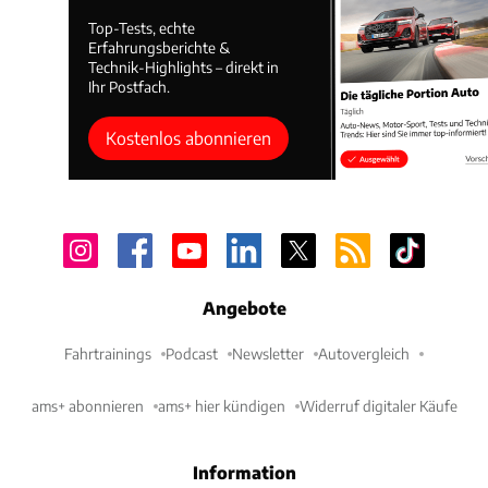
Top-Tests, echte
Erfahrungsberichte &
Technik-Highlights – direkt in
Ihr Postfach.
Kostenlos abonnieren
Angebote
Fahrtrainings
Podcast
Newsletter
Autovergleich
ams+ abonnieren
ams+ hier kündigen
Widerruf digitaler Käufe
Information