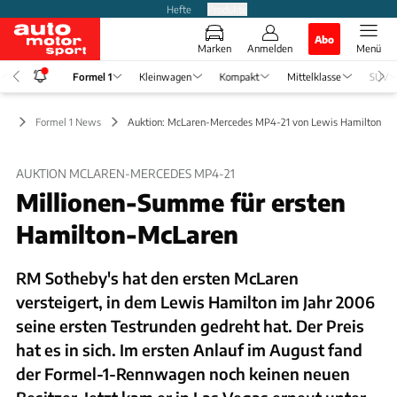
Hefte
Produkte
Abo
Marken
Anmelden
Menü
Formel 1
Kleinwagen
Kompakt
Mittelklasse
SUV
 1
Formel 1 News
Auktion: McLaren-Mercedes MP4-21 von Lewis Hamilton
AUKTION MCLAREN-MERCEDES MP4-21
Millionen-Summe für ersten
Hamilton-McLaren
RM Sotheby's hat den ersten McLaren
versteigert, in dem Lewis Hamilton im Jahr 2006
seine ersten Testrunden gedreht hat. Der Preis
hat es in sich. Im ersten Anlauf im August fand
der Formel-1-Rennwagen noch keinen neuen