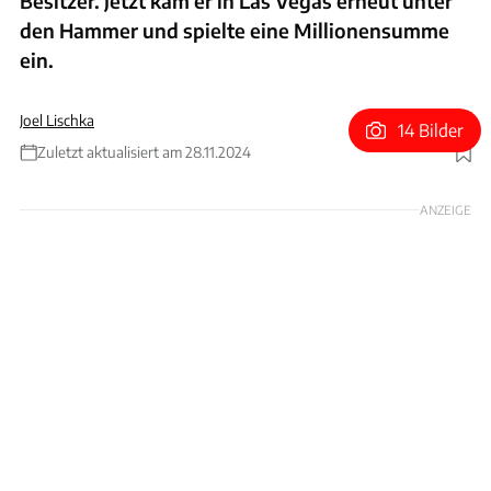
Besitzer. Jetzt kam er in Las Vegas erneut unter
den Hammer und spielte eine Millionensumme
ein.
Joel Lischka
14 Bilder
Zuletzt aktualisiert am 28.11.2024
Foto: RM Sotheby's
ANZEIGE