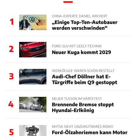
CHINA-EXPERTE DANIEL KIRCHERT
1
„Einige Top-Ten-Autobauer
werden verschwinden“
2
FORD-SUV MIT GEELY-TECHNIK
Neuer Kuga kommt 2029
WERKZEUGE WAREN SCHON BESTELLT
3
Audi-Chef Döllner hat E-
Türgriffe beim Q9 gestoppt
NEUER TUCSON IM HÄRTETEST
4
Brennende Bremse stoppt
Hyundai-Erlkönig
NHTSA SIEHT UNZUMUTBARES RISIKO
5
Ford-Ölzahnriemen kann Motor