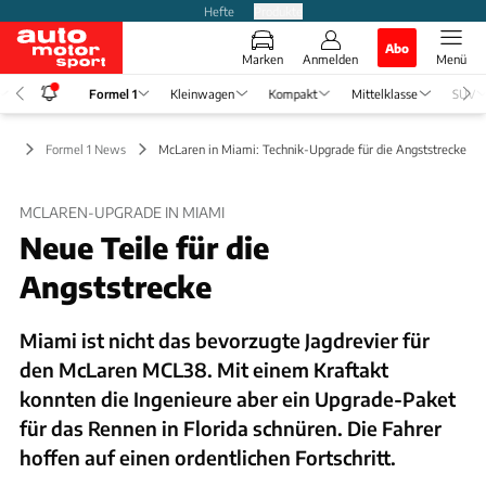
Hefte
Produkte
Abo
Marken
Anmelden
Menü
Formel 1
Kleinwagen
Kompakt
Mittelklasse
SUV
l 1
Formel 1 News
McLaren in Miami: Technik-Upgrade für die Angststrecke
MCLAREN-UPGRADE IN MIAMI
Neue Teile für die
Angststrecke
Miami ist nicht das bevorzugte Jagdrevier für
den McLaren MCL38. Mit einem Kraftakt
konnten die Ingenieure aber ein Upgrade-Paket
für das Rennen in Florida schnüren. Die Fahrer
hoffen auf einen ordentlichen Fortschritt.