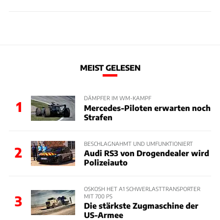
MEIST GELESEN
DÄMPFER IM WM-KAMPF
1
Mercedes-Piloten erwarten noch
Strafen
BESCHLAGNAHMT UND UMFUNKTIONIERT
2
Audi RS3 von Drogendealer wird
Polizeiauto
OSKOSH HET A1 SCHWERLASTTRANSPORTER
MIT 700 PS
3
Die stärkste Zugmaschine der
US-Armee