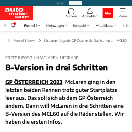
Hefte
Produkte
Abo
Marken
Anmelden
Menü
Formel 1
Kleinwagen
Kompakt
Mittelklasse
SUV
el 1
Formel 1 News
McLaren-Upgrade GP Österreich: Das ist neu am MCL60
ERSTE INFOS ZUM MCLAREN-UPGRADE
B-Version in drei Schritten
GP ÖSTERREICH 2023
McLaren ging in den
letzten beiden Rennen trotz guter Startplätze
leer aus. Das soll sich ab dem GP Österreich
ändern. Dann will McLaren in drei Schritten eine
B-Version des MCL60 auf die Räder stellen. Wir
haben die ersten Infos.