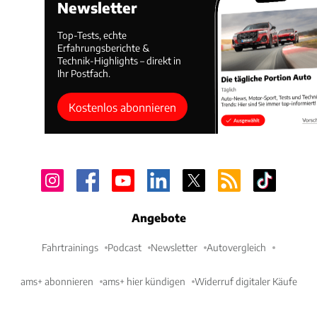
Newsletter
Top-Tests, echte
Erfahrungsberichte &
Technik-Highlights – direkt in
Ihr Postfach.
Kostenlos abonnieren
Angebote
Fahrtrainings
Podcast
Newsletter
Autovergleich
ams+ abonnieren
ams+ hier kündigen
Widerruf digitaler Käufe