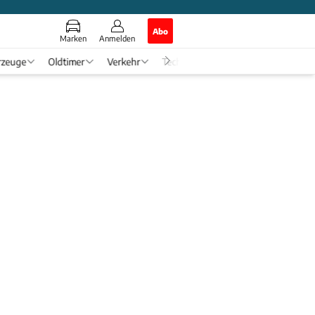
Abo
Marken
Anmelden
rzeuge
Oldtimer
Verkehr
Tech & Zukunft
Auto-Horosko