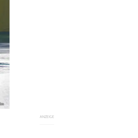
elm
ANZEIGE