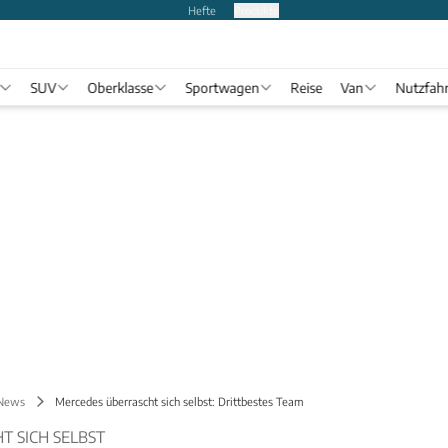
Hefte
Produkte
SUV
Oberklasse
Sportwagen
Reise
Van
Nutzfah
 News
Mercedes überrascht sich selbst: Drittbestes Team
T SICH SELBST