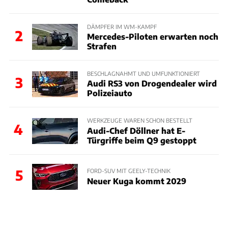
DÄMPFER IM WM-KAMPF
2
Mercedes-Piloten erwarten noch
Strafen
BESCHLAGNAHMT UND UMFUNKTIONIERT
3
Audi RS3 von Drogendealer wird
Polizeiauto
WERKZEUGE WAREN SCHON BESTELLT
4
Audi-Chef Döllner hat E-
Türgriffe beim Q9 gestoppt
5
FORD-SUV MIT GEELY-TECHNIK
Neuer Kuga kommt 2029