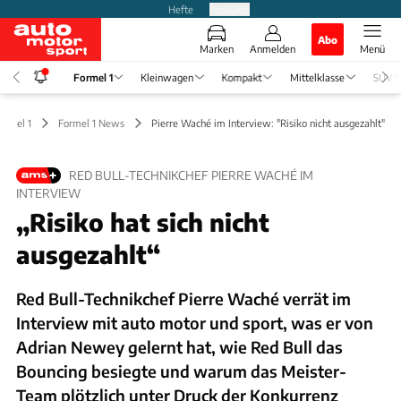
Hefte
Produkte
Abo
Marken
Anmelden
Menü
Formel 1
Kleinwagen
Kompakt
Mittelklasse
SUV
ormel 1
Formel 1 News
Pierre Waché im Interview: "Risiko nicht ausgezahlt"
RED BULL-TECHNIKCHEF PIERRE WACHÉ IM
INTERVIEW
„Risiko hat sich nicht
ausgezahlt“
Red Bull-Technikchef Pierre Waché verrät im
Interview mit auto motor und sport, was er von
Adrian Newey gelernt hat, wie Red Bull das
Bouncing besiegte und warum das Meister-
Team plötzlich unter Druck der Konkurrenz