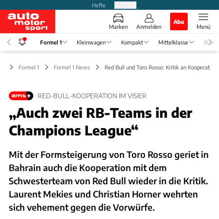
Hefte
Produkte
Abo
Marken
Anmelden
Menü
Formel 1
Kleinwagen
Kompakt
Mittelklasse
SUV
Formel 1
Formel 1 News
Red Bull und Toro Rosso: Kritik an Kooperation
RED-BULL-KOOPERATION IM VISIER
„Auch zwei RB-Teams in der
Champions League“
Mit der Formsteigerung von Toro Rosso geriet in
Bahrain auch die Kooperation mit dem
Schwesterteam von Red Bull wieder in die Kritik.
Laurent Mekies und Christian Horner wehrten
sich vehement gegen die Vorwürfe.