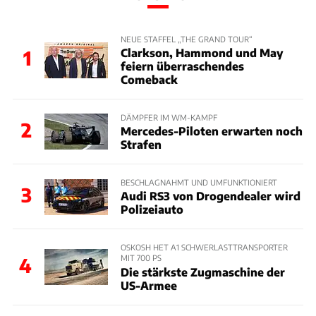
NEUE STAFFEL „THE GRAND TOUR“
Clarkson, Hammond und May
1
feiern überraschendes
Comeback
DÄMPFER IM WM-KAMPF
2
Mercedes-Piloten erwarten noch
Strafen
BESCHLAGNAHMT UND UMFUNKTIONIERT
3
Audi RS3 von Drogendealer wird
Polizeiauto
OSKOSH HET A1 SCHWERLASTTRANSPORTER
MIT 700 PS
4
Die stärkste Zugmaschine der
US-Armee