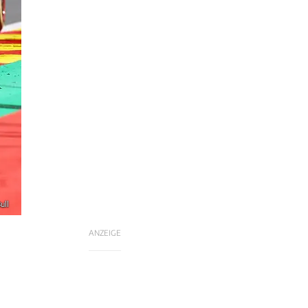
ull
ANZEIGE