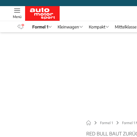
Menü
eos
Formel 1
Kleinwagen
Kompakt
Mittelklasse
Formel 1
Formel 1
RED BULL BAUT ZURÜ