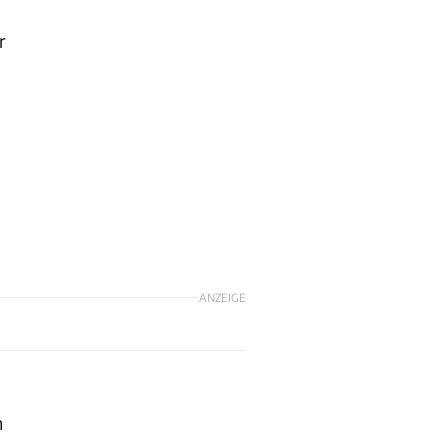
r
ANZEIGE
m