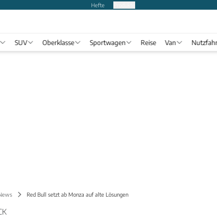
Hefte
Produkte
SUV
Oberklasse
Sportwagen
Reise
Van
Nutzfah
 News
Red Bull setzt ab Monza auf alte Lösungen
CK