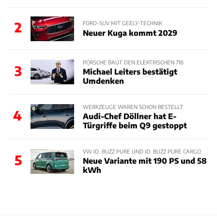
2
FORD-SUV MIT GEELY-TECHNIK
Neuer Kuga kommt 2029
PORSCHE BAUT DEN ELEKTRISCHEN 718
3
Michael Leiters bestätigt
Umdenken
WERKZEUGE WAREN SCHON BESTELLT
4
Audi-Chef Döllner hat E-
Türgriffe beim Q9 gestoppt
VW ID. BUZZ PURE UND ID. BUZZ PURE CARGO
5
Neue Variante mit 190 PS und 58
kWh