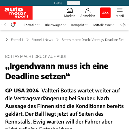
Hefte
Produkte
Abo
Marken
Anmelden
Menü
Formel 1
Kleinwagen
Kompakt
Mittelklasse
SUV
Formel 1
Formel 1 News
Bottas macht Druck: Vertrags-Deadline für Sau
BOTTAS MACHT DRUCK AUF AUDI
„Irgendwann muss ich eine
Deadline setzen“
GP USA 2024
Valtteri Bottas wartet weiter auf
die Vertragsverlängerung bei Sauber. Nach
Aussage des Finnen sind die Konditionen bereits
geklärt. Der Ball liegt jetzt auf Seiten des
Rennstalls. Ewig warten will der Fahrer aber