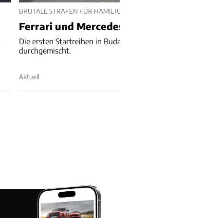
BRUTALE STRAFEN FÜR HAMILTON UND ANTONELLI
Ferrari und Mercedes verlieren Startplä
p
Die ersten Startreihen in Budapest werden noch einmal ne
durchgemischt.
Aktuell