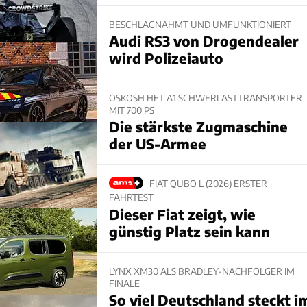
BESCHLAGNAHMT UND UMFUNKTIONIERT
Audi RS3 von Drogendealer
wird Polizeiauto
OSKOSH HET A1 SCHWERLASTTRANSPORTER
MIT 700 PS
Die stärkste Zugmaschine
der US-Armee
FIAT QUBO L (2026) ERSTER
FAHRTEST
Dieser Fiat zeigt, wie
günstig Platz sein kann
LYNX XM30 ALS BRADLEY-NACHFOLGER IM
FINALE
So viel Deutschland steckt i