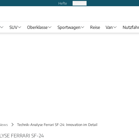
Hefte
Produkte
SUV
Oberklasse
Sportwagen
Reise
Van
Nutzfah
 News
Technik-Analyse Ferrari SF-24: Innovation im Detail
YSE FERRARI SF-24