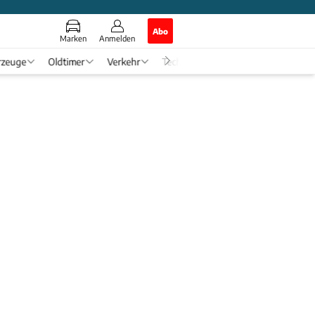
Abo
Marken
Anmelden
rzeuge
Oldtimer
Verkehr
Tech & Zukunft
Auto-Horosko