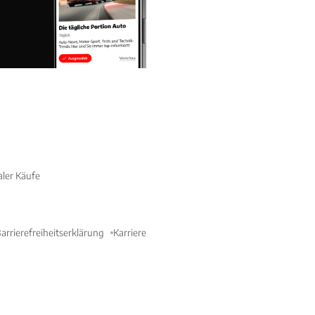
aler Käufe
arrierefreiheitserklärung
Karriere