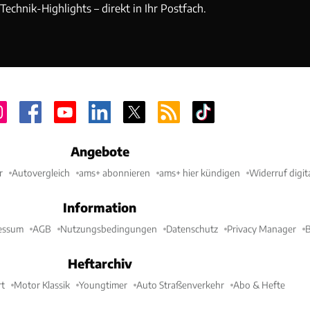
echnik-Highlights – direkt in Ihr Postfach.
Angebote
r
Autovergleich
ams+ abonnieren
ams+ hier kündigen
Widerruf digit
Information
essum
AGB
Nutzungsbedingungen
Datenschutz
Privacy Manager
B
Heftarchiv
t
Motor Klassik
Youngtimer
Auto Straßenverkehr
Abo & Hefte