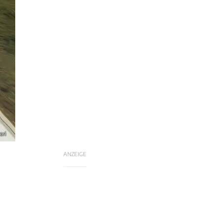
ari
ANZEIGE