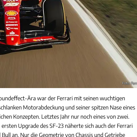
Foto: Ferr
roundeffect-Ära war der Ferrari mit seinen wuchtigen
 schlanken Motorabdeckung und seiner spitzen Nase eines
ichen Konzepten. Letztes Jahr nur noch eines von zwei.
 ersten Upgrade des SF-23 näherte sich auch der Ferrari
ull an. Nur die Geometrie von Chassis und Getriebe