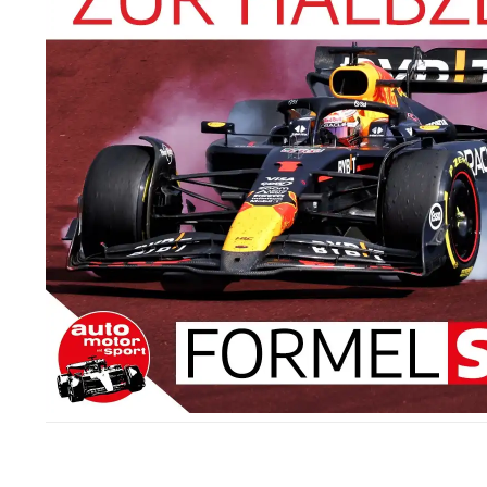
In der Formel 1 herrs
Upgrades einen Schrit
Widerspruch zu den N
verändern. Red Bull 
Aston Martin und Toro
McLaren und Sauber j
Details, Red Bull in 
Am Kräfteverhältnis 
sprang mit seiner B-
Platz. Mercedes verw
dem GP Kanada in ein 