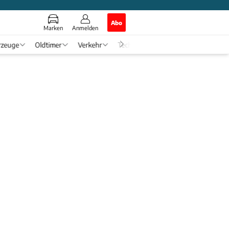
Abo
Marken
Anmelden
rzeuge
Oldtimer
Verkehr
Tech & Zukunft
Auto-Horosko