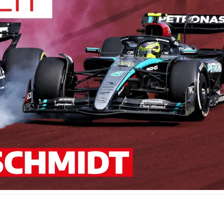
cht Stillstand. Seit dem GP Spanien hatten alle Technik-
t seitwärts oder rückwärts zur Folge. Das steht im
euentwicklungen, die im Akkord das Gesicht der Autos
hat im Verlauf der Saison vier große Upgrades gebracht,
 Rosso je drei, Ferrari, Mercedes und Haas je zwei,
e eines. Aston Martin änderte sein Auto bislang in 36
34 und McLaren in 28.
haben nur fünf Schritte wirklich etwas verändert. McLare
Version des MCL38 in Miami vom vierten auf den ersten
andelte seinen W15 über ein Upgrade in drei Schritten ab
potenzielles ...