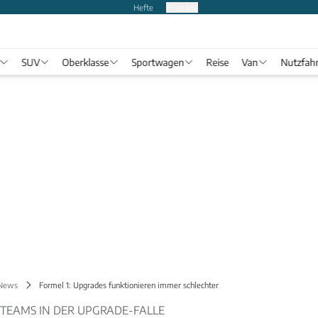
Hefte
Produkte
SUV
Oberklasse
Sportwagen
Reise
Van
Nutzfah
 News
Formel 1: Upgrades funktionieren immer schlechter
-TEAMS IN DER UPGRADE-FALLE