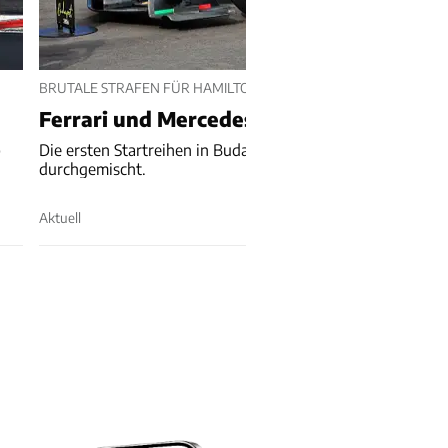
BRUTALE STRAFEN FÜR HAMILTON UND ANTONELLI
Ferrari und Mercedes verlieren Startplä
p
Die ersten Startreihen in Budapest werden noch einmal ne
durchgemischt.
Aktuell