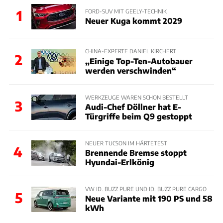
1
FORD-SUV MIT GEELY-TECHNIK
Neuer Kuga kommt 2029
CHINA-EXPERTE DANIEL KIRCHERT
2
„Einige Top-Ten-Autobauer
werden verschwinden“
WERKZEUGE WAREN SCHON BESTELLT
3
Audi-Chef Döllner hat E-
Türgriffe beim Q9 gestoppt
NEUER TUCSON IM HÄRTETEST
4
Brennende Bremse stoppt
Hyundai-Erlkönig
VW ID. BUZZ PURE UND ID. BUZZ PURE CARGO
5
Neue Variante mit 190 PS und 58
kWh