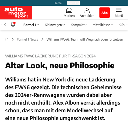
Hefte
Produkte
Abo
Marken
Anmelden
Menü
Formel 1
Kleinwagen
Kompakt
Mittelklasse
SUV
rmel 1
Formel 1 News
Williams FW46: Team will Weg nach oben fortsetzen
WILLIAMS FW46 LACKIERUNG FÜR F1-SAISON 2024
Alter Look, neue Philosophie
Williams hat in New York die neue Lackierung
des FW46 gezeigt. Die technischen Geheimnisse
des 2024er-Rennwagens wurden dabei aber
noch nicht enthüllt. Alex Albon verrät allerdings
schon, dass man mit dem Modellwechsel auf
eine neue Philosophie umgeschwenkt ist.