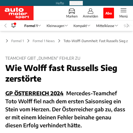
Hefte
Produkte
Abo
Marken
Anmelden
Menü
Formel 1
Kleinwagen
Kompakt
Mittelklasse
SUV
Formel 1
Formel 1 News
Toto-Wolff-Dummheit: Fast Russells Sieg zerst
TEAMCHEF GIBT „DUMMEN“ FEHLER ZU
Wie Wolff fast Russells Sieg
zerstörte
GP ÖSTERREICH 2024
Mercedes-Teamchef
Toto Wolff fiel nach dem ersten Saisonsieg ein
Stein vom Herzen. Der Österreicher gab zu, dass
er mit einem kleinen Fehler beinahe genau
diesen Erfolg verhindert hätte.