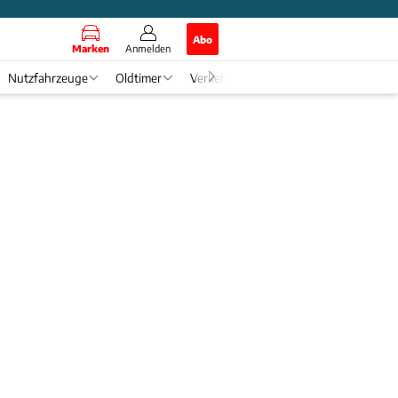
Abo
Marken
Anmelden
Nutzfahrzeuge
Oldtimer
Verkehr
Tech & Zukunft
Auto