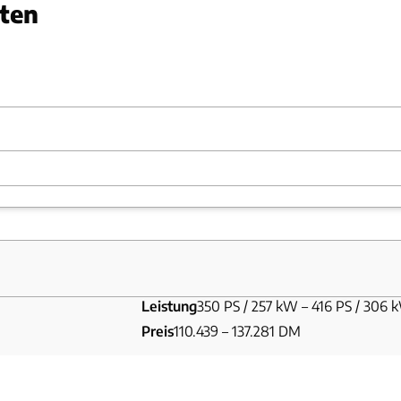
aten
y's
Leistung
350 PS / 257 kW – 416 PS / 306 
Preis
110.439 – 137.281 DM