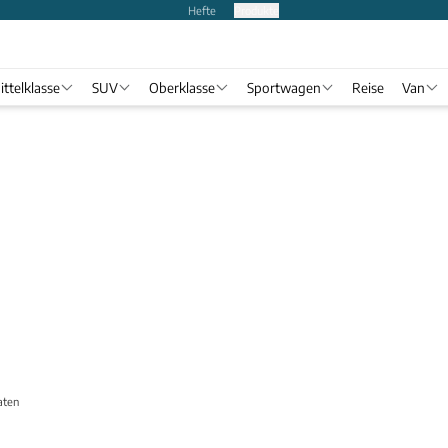
Hefte
Produkte
ittelklasse
SUV
Oberklasse
Sportwagen
Reise
Van
aten