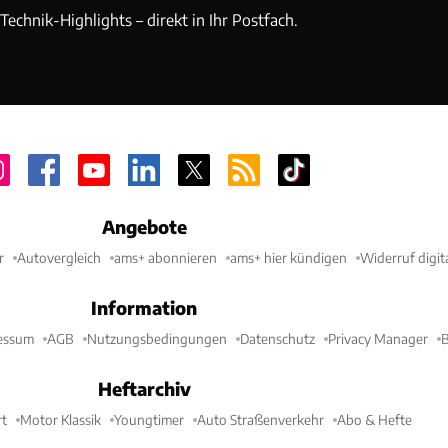
echnik-Highlights – direkt in Ihr Postfach.
Angebote
r
Autovergleich
ams+ abonnieren
ams+ hier kündigen
Widerruf digit
Information
essum
AGB
Nutzungsbedingungen
Datenschutz
Privacy Manager
B
Heftarchiv
t
Motor Klassik
Youngtimer
Auto Straßenverkehr
Abo & Hefte