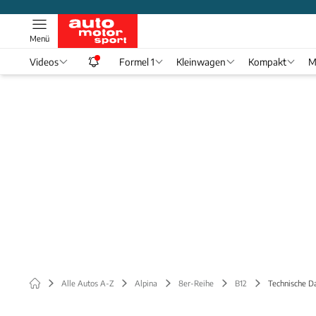
Menü
Videos
Formel 1
Kleinwagen
Kompakt
M
Alle Autos A-Z
Alpina
8er-Reihe
B12
Technische D