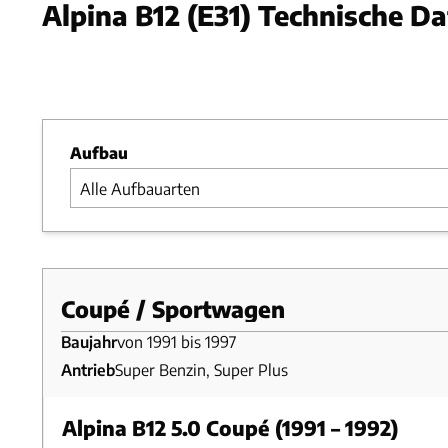
Alpina B12 (E31) Technische D
Foto: Tom Gidden/RM Sotheb
Slide 1 von 1: Bild - Bild 1
Aufbau
Coupé / Sportwagen
Baujahr
von 1991 bis 1997
Antrieb
Super Benzin, Super Plus
Alpina B12 5.0 Coupé (1991 – 1992)