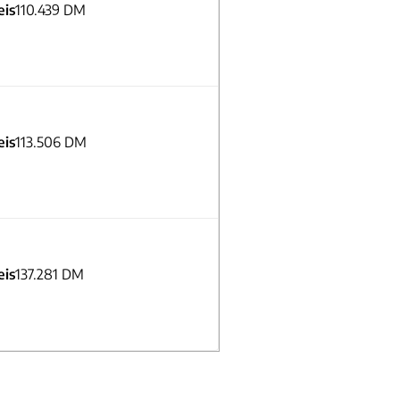
eis
110.439 DM
eis
113.506 DM
eis
137.281 DM