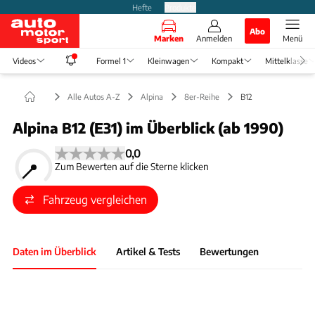
Hefte
Produkte
Abo
Marken
Anmelden
Menü
Videos
Formel 1
Kleinwagen
Kompakt
Mittelklasse
Alle Autos A-Z
Alpina
8er-Reihe
B12
Alpina B12 (E31) im Überblick (ab 1990)
0,0
Zum Bewerten auf die Sterne klicken
Fahrzeug vergleichen
Daten im Überblick
Artikel & Tests
Bewertungen
Foto: Tom Gidden/RM Sotheby's
Slide 1 von 1: Bild - Bild 1